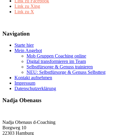
Link zu Facebook
Link zu Xing
Link zu X
Navigation
Starte hier
Mein Angebot
Mob Gruppen Coaching online
Digital transformieren im Team
Selbstfürsorge & Genuss trainieren
NEU: Selbstfürsorge & Genuss Selbsttest
Kontakt aufnehmen
Impressum
Datenschutzerklärung
Nadja Obenaus
Nadja Obenaus d-Coaching
Borgweg 10
22303 Hamburg