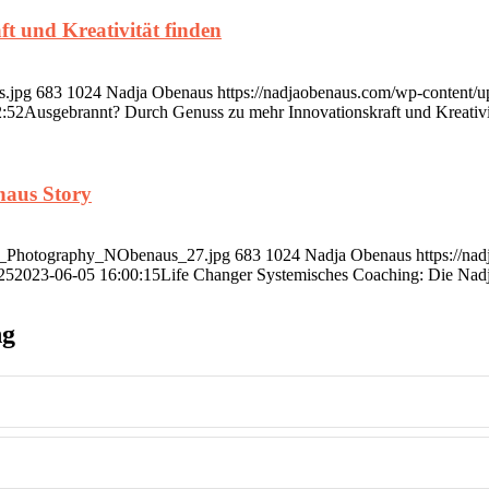
t und Kreativität finden
s.jpg
683
1024
Nadja Obenaus
https://nadjaobenaus.com/wp-content/
2:52
Ausgebrannt? Durch Genuss zu mehr Innovationskraft und Kreativi
naus Story
ner_Photography_NObenaus_27.jpg
683
1024
Nadja Obenaus
https://n
25
2023-06-05 16:00:15
Life Changer Systemisches Coaching: Die Nad
ng