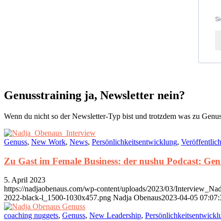
Si
Genusstraining ja, Newsletter nein?
Wenn du nicht so der Newsletter-Typ bist und trotzdem was zu Genus
Genuss
,
New Work
,
News
,
Persönlichkeitsentwicklung
,
Veröffentlic
Zu Gast im Female Business: der nushu Podcast: Geni
5. April 2023
https://nadjaobenaus.com/wp-content/uploads/2023/03/Interview_Na
2022-black-l_1500-1030x457.png
Nadja Obenaus
2023-04-05 07:07:
coaching nuggets
,
Genuss
,
New Leadership
,
Persönlichkeitsentwickl