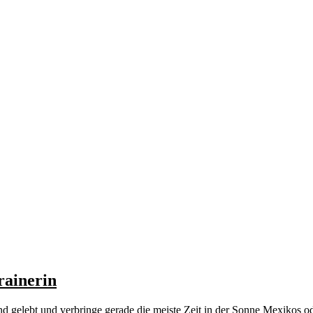
rainerin
nd gelebt und verbringe gerade die meiste Zeit in der Sonne Mexikos o