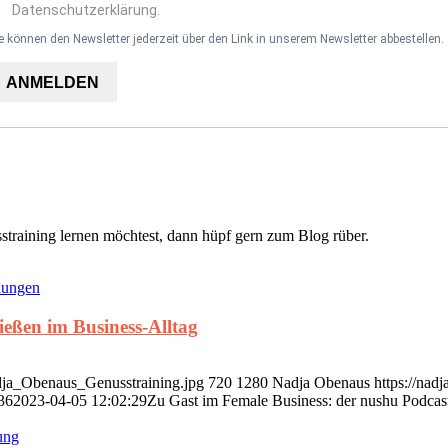
Datenschutzerklärung.
e können den Newsletter jederzeit über den Link in unserem Newsletter abbestellen.
ANMELDEN
straining lernen möchtest, dann hüpf gern zum Blog rüber.
hungen
eßen im Business-Alltag
dja_Obenaus_Genusstraining.jpg
720
1280
Nadja Obenaus
https://na
36
2023-04-05 12:02:29
Zu Gast im Female Business: der nushu Podcas
ung