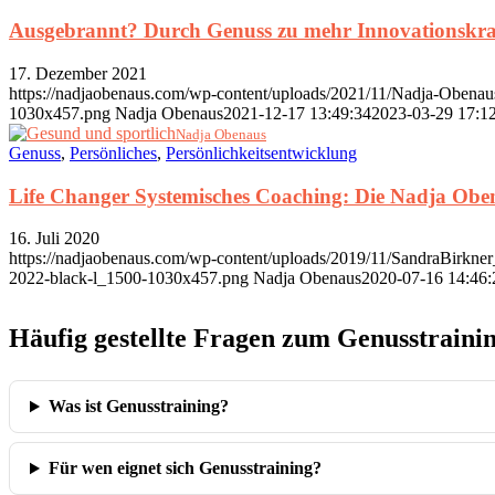
Ausgebrannt? Durch Genuss zu mehr Innovationskraf
17. Dezember 2021
https://nadjaobenaus.com/wp-content/uploads/2021/11/Nadja-Obenau
1030x457.png
Nadja Obenaus
2021-12-17 13:49:34
2023-03-29 17:1
Nadja Obenaus
Genuss
,
Persönliches
,
Persönlichkeitsentwicklung
Life Changer Systemisches Coaching: Die Nadja Obe
16. Juli 2020
https://nadjaobenaus.com/wp-content/uploads/2019/11/SandraBirk
2022-black-l_1500-1030x457.png
Nadja Obenaus
2020-07-16 14:46:
Häufig gestellte Fragen zum Genusstraini
Was ist Genusstraining?
Für wen eignet sich Genusstraining?