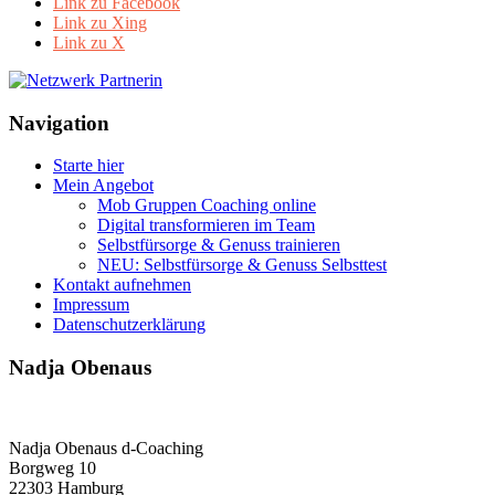
Link zu Facebook
Link zu Xing
Link zu X
Navigation
Starte hier
Mein Angebot
Mob Gruppen Coaching online
Digital transformieren im Team
Selbstfürsorge & Genuss trainieren
NEU: Selbstfürsorge & Genuss Selbsttest
Kontakt aufnehmen
Impressum
Datenschutzerklärung
Nadja Obenaus
Nadja Obenaus d-Coaching
Borgweg 10
22303 Hamburg