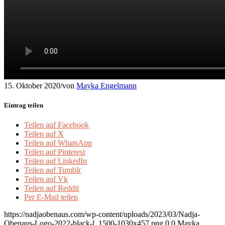
15. Oktober 2020
/
von
Mayka Engelmann
Eintrag teilen
Teilen auf Facebook
Teilen auf X
Teilen auf WhatsApp
Teilen auf Pinterest
Teilen auf LinkedIn
Teilen auf Tumblr
Teilen auf Vk
Teilen auf Reddit
Per E-Mail teilen
https://nadjaobenaus.com/wp-content/uploads/2023/03/Nadja-
Obenaus-Logo-2022-black-l_1500-1030x457.png
0
0
Mayka