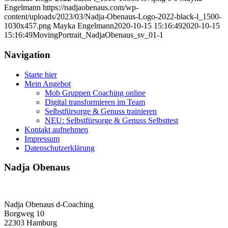
Engelmann
https://nadjaobenaus.com/wp-
content/uploads/2023/03/Nadja-Obenaus-Logo-2022-black-l_1500-
1030x457.png
Mayka Engelmann
2020-10-15 15:16:49
2020-10-15
15:16:49
MovingPortrait_NadjaObenaus_sv_01-1
Navigation
Starte hier
Mein Angebot
Mob Gruppen Coaching online
Digital transformieren im Team
Selbstfürsorge & Genuss trainieren
NEU: Selbstfürsorge & Genuss Selbsttest
Kontakt aufnehmen
Impressum
Datenschutzerklärung
Nadja Obenaus
Nadja Obenaus d-Coaching
Borgweg 10
22303 Hamburg