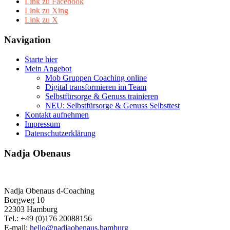
Link zu Facebook
Link zu Xing
Link zu X
Navigation
Starte hier
Mein Angebot
Mob Gruppen Coaching online
Digital transformieren im Team
Selbstfürsorge & Genuss trainieren
NEU: Selbstfürsorge & Genuss Selbsttest
Kontakt aufnehmen
Impressum
Datenschutzerklärung
Nadja Obenaus
Nadja Obenaus d-Coaching
Borgweg 10
22303 Hamburg
Tel.: +49 (0)176 20088156
E-mail:
hello@nadjaobenaus.hamburg