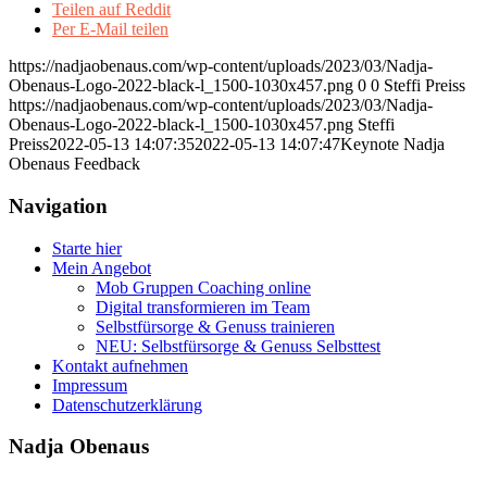
Teilen auf Reddit
Per E-Mail teilen
https://nadjaobenaus.com/wp-content/uploads/2023/03/Nadja-
Obenaus-Logo-2022-black-l_1500-1030x457.png
0
0
Steffi Preiss
https://nadjaobenaus.com/wp-content/uploads/2023/03/Nadja-
Obenaus-Logo-2022-black-l_1500-1030x457.png
Steffi
Preiss
2022-05-13 14:07:35
2022-05-13 14:07:47
Keynote Nadja
Obenaus Feedback
Navigation
Starte hier
Mein Angebot
Mob Gruppen Coaching online
Digital transformieren im Team
Selbstfürsorge & Genuss trainieren
NEU: Selbstfürsorge & Genuss Selbsttest
Kontakt aufnehmen
Impressum
Datenschutzerklärung
Nadja Obenaus