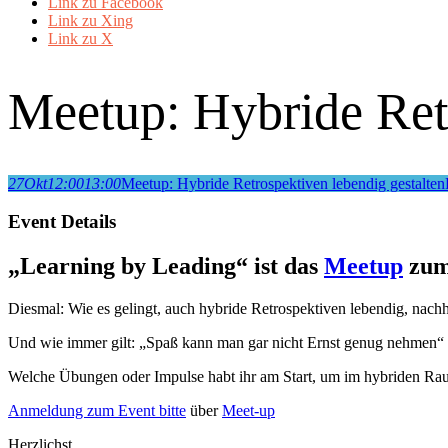
Link zu Facebook
Link zu Xing
Link zu X
Meetup: Hybride Retr
27
Okt
12:00
13:00
Meetup: Hybride Retrospektiven lebendig gestalten
Event Details
„Learning by Leading“ ist das
Meetup
zum
Diesmal: Wie es gelingt, auch hybride Retrospektiven lebendig, nachha
Und wie immer gilt: „Spaß kann man gar nicht Ernst genug nehmen“
Welche Übungen oder Impulse habt ihr am Start, um im hybriden Raum
Anmeldung zum Event bitte
über
Meet-up
Herzlichst,