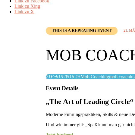
Link zu Facebook
Link zu Xing
Link zu X
THIS IS A REPEATING EVENT
21. MÄ
MOB COAC
21
Feb
15:05
16:15
Mob Coaching
mob coachin
Event Details
„The Art of Leading Circle“
Moderne Führungspraktiken, Skills & neue De
Und wie immer gilt: „Spaß kann man gar nich
Jetzt buchen!