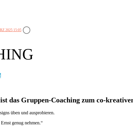
RZ 2025 15:05
HING
g
 ist das Gruppen-Coaching zum co-kreative
signs üben und ausprobieren.
t Ernst genug nehmen.“